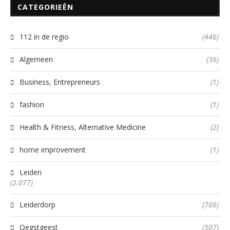
CATEGORIEËN
112 in de regio
(446)
Algemeen
(36)
Business, Entrepreneurs
(1)
fashion
(1)
Health & Fitness, Alternative Medicine
(2)
home improvement
(1)
Leiden
(2.077)
Leiderdorp
(766)
Oegstgeest
(507)