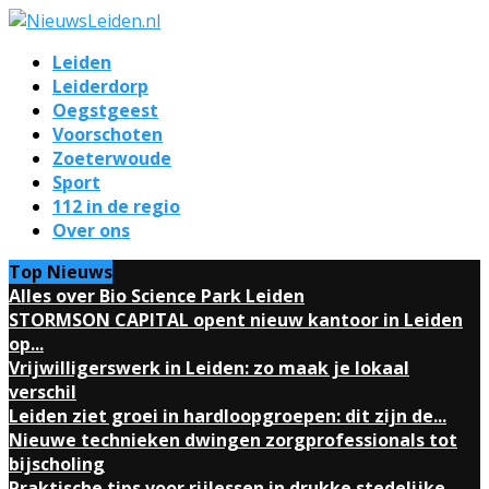
Leiden
Leiderdorp
Oegstgeest
Voorschoten
Zoeterwoude
Sport
112 in de regio
Over ons
Top Nieuws
Alles over Bio Science Park Leiden
STORMSON CAPITAL opent nieuw kantoor in Leiden
op...
Vrijwilligerswerk in Leiden: zo maak je lokaal
verschil
Leiden ziet groei in hardloopgroepen: dit zijn de...
Nieuwe technieken dwingen zorgprofessionals tot
bijscholing
Praktische tips voor rijlessen in drukke stedelijke