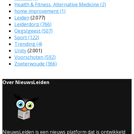
Health & Fitness, Alternative Medicine
(2)
home improvement
(1)
Leiden
(2.077)
Leiderdorp
(766)
Oegstgeest
(507)
Sport
(122)
Trending
(4)
Unity
(2.001)
Voorschoten
(592)
Zoeterwoude
(366)
Over NieuwsLeiden
NieuwsLeiden is een nieuws platform dat is ontwikkeld